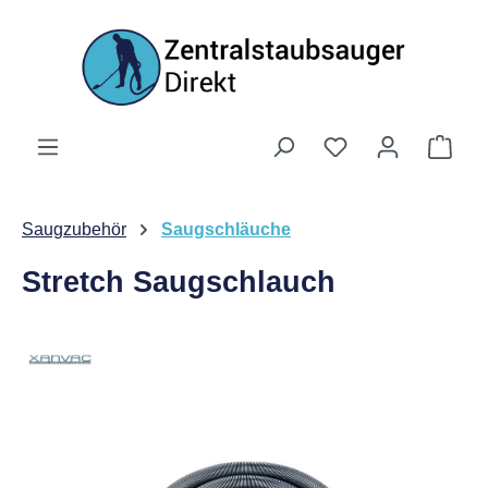
Zum Hauptinhalt springen
Ware
Saugzubehör
Saugschläuche
Stretch Saugschlauch
Bildergalerie überspringen