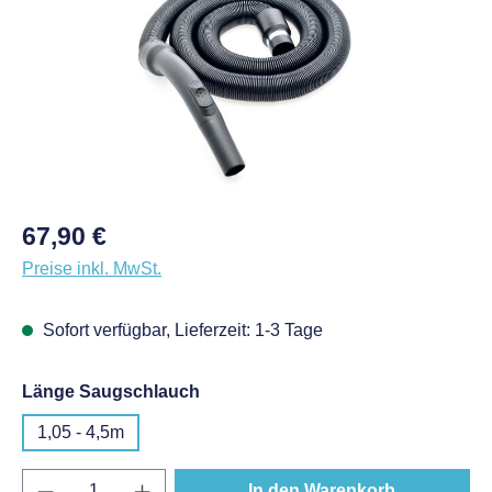
Regulärer Preis:
67,90 €
Preise inkl. MwSt.
Sofort verfügbar, Lieferzeit: 1-3 Tage
auswählen
Länge Saugschlauch
1,05 - 4,5m
Produkt Anzahl: Gib den gewünschten Wert e
In den Warenkorb