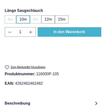
auswählen
Länge Saugschlauch
8m
10m
9m
12m
15m
(Diese Option ist zurzeit nicht verfügbar.)
(Diese Option ist zurzeit nicht verfügbar.)
Produkt Anzahl: Gib den gewünschten Wert e
In den Warenkorb
Zum Merkzettel hinzufügen
Produktnummer:
116000P-105
EAN:
4262462462482
Beschreibung