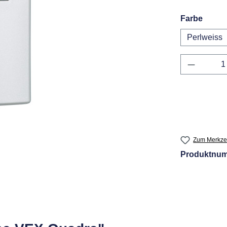
auswä
Farbe
Perlweiss
Produkt 
Zum Merkzet
Produktnu