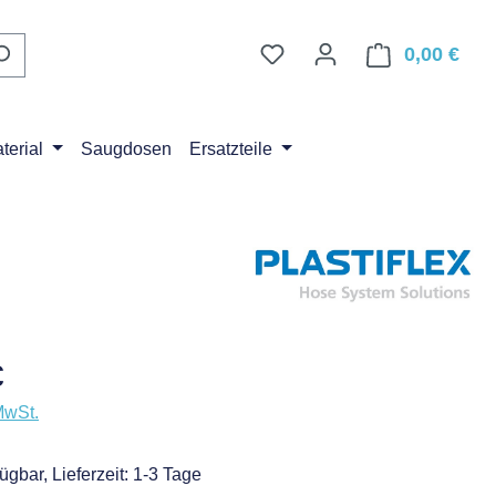
0,00 €
Ware
erial
Saugdosen
Ersatzteile
eis:
€
MwSt.
ügbar, Lieferzeit: 1-3 Tage