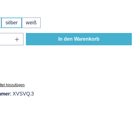
hlen
silber
weiß
Anzahl: Gib den gewünschten Wert ein oder
In den Warenkorb
tel hinzufügen
mmer:
XVSVQ.3