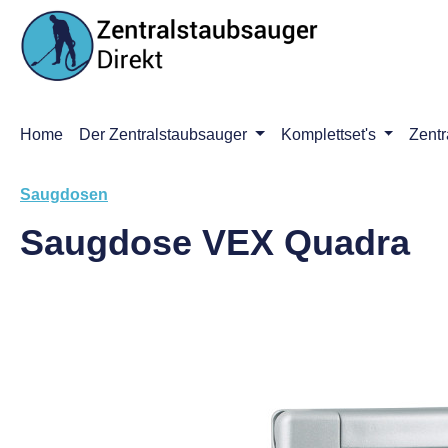
m Hauptinhalt springen
Zur Suche springen
Zur Hauptnavigation springen
Home
Der Zentralstaubsauger
Komplettset's
Zentr
Saugdosen
Saugdose VEX Quadra
Bildergalerie überspringen