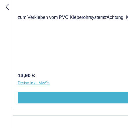
zum Verkleben vom PVC Kleberohrsystem#Achtung: Kle
Regulärer Preis:
13,90 €
Preise inkl. MwSt.