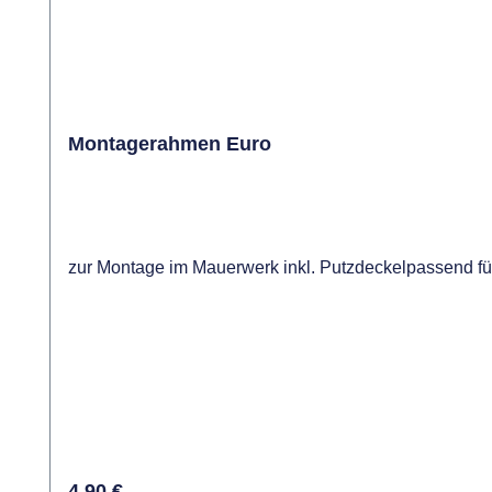
Montagerahmen Euro
zur Montage im Mauerwerk inkl. Putzdeckelpassend
Regulärer Preis:
4,90 €