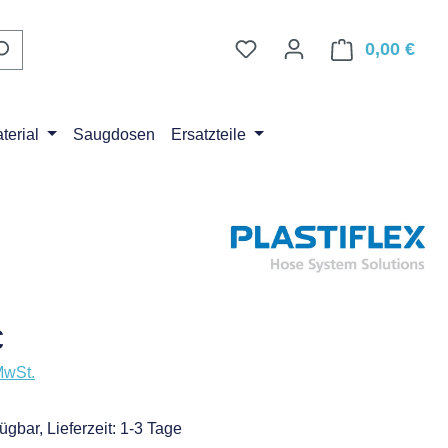
0,00 €
Ware
erial
Saugdosen
Ersatzteile
eis:
€
MwSt.
ügbar, Lieferzeit: 1-3 Tage