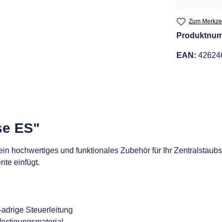
Zum Merkzet
Produktnu
EAN:
42624
se ES"
ein hochwertiges und funktionales Zubehör für Ihr Zentralstaub
te einfügt.
2-adrige Steuerleitung
festigungsmaterial