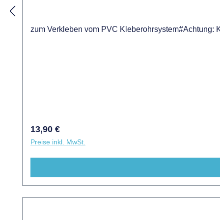
zum Verkleben vom PVC Kleberohrsystem#Achtung: Kle
Regulärer Preis:
13,90 €
Preise inkl. MwSt.