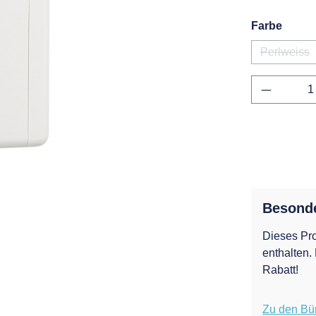
auswä
Farbe
Perlweiss
(Diese 
Produkt 
Besond
Dieses Pro
enthalten.
Rabatt!
Zu den Bü