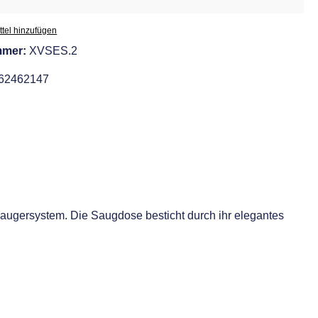
tel hinzufügen
mmer:
XVSES.2
62462147
saugersystem. Die Saugdose besticht durch ihr elegantes