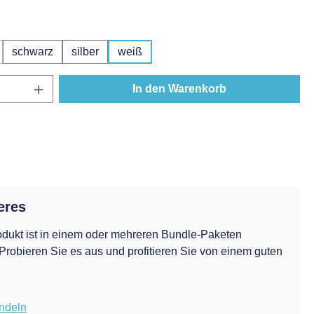
hlen
schwarz
silber
weiß
Option ist zurzeit nicht verfügbar.)
Anzahl: Gib den gewünschten Wert ein oder
In den Warenkorb
eres
dukt ist in einem oder mehreren Bundle-Paketen
 Probieren Sie es aus und profitieren Sie von einem guten
ndeln