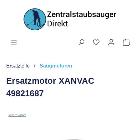
Zum Hauptinhalt springen
Ware
Ersatzteile
Saugmotoren
Ersatzmotor XANVAC
49821687