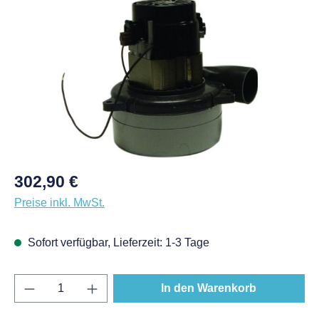
Bildergalerie überspringen
Regulärer Preis:
302,90 €
Preise inkl. MwSt.
Sofort verfügbar, Lieferzeit: 1-3 Tage
Produkt Anzahl: Gib den gewünschten Wert e
In den Warenkorb